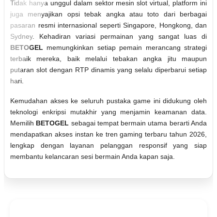
Tidak hanya unggul dalam sektor mesin slot virtual, platform ini
juga menyajikan opsi tebak angka atau toto dari berbagai
pasaran resmi internasional seperti Singapore, Hongkong, dan
Sydney. Kehadiran variasi permainan yang sangat luas di
BETOGEL
memungkinkan setiap pemain merancang strategi
terbaik mereka, baik melalui tebakan angka jitu maupun
putaran slot dengan RTP dinamis yang selalu diperbarui setiap
hari.
Kemudahan akses ke seluruh pustaka game ini didukung oleh
teknologi enkripsi mutakhir yang menjamin keamanan data.
Memilih
BETOGEL
sebagai tempat bermain utama berarti Anda
mendapatkan akses instan ke tren gaming terbaru tahun 2026,
lengkap dengan layanan pelanggan responsif yang siap
membantu kelancaran sesi bermain Anda kapan saja.