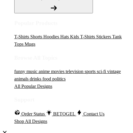
Popular Products
T-Shirts
Shorts
Hoodies
Hats
Kids T-Shirts
Stickers
Tank
Tops
Mugs
Browse All Topics
funny
music
anime
movies
television
sports
sci-fi
vintage
animals
drinks
food
politics
All Popular Designs
Support
Order Status
BETOGEL
Contact Us
Shop All Designs