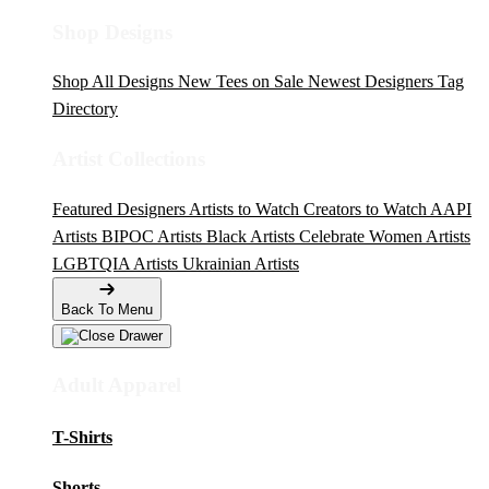
Shop Designs
Shop All Designs
New Tees on Sale
Newest Designers
Tag
Directory
Artist Collections
Featured Designers
Artists to Watch
Creators to Watch
AAPI
Artists
BIPOC Artists
Black Artists
Celebrate Women Artists
LGBTQIA Artists
Ukrainian Artists
Back To Menu
Adult Apparel
T-Shirts
Shorts