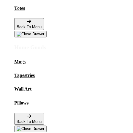
Totes
Back To Menu
Home Goods
Mugs
Tapestries
Wall Art
Pillows
Back To Menu