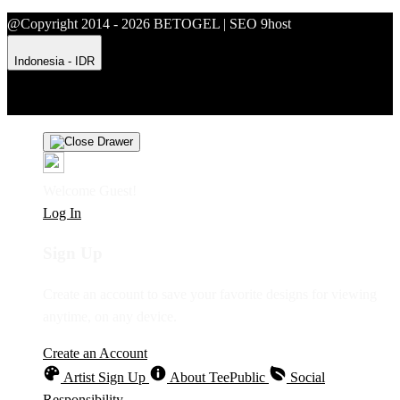
@Copyright 2014 - 2026 BETOGEL | SEO 9host
Indonesia - IDR
Product Safety
Intellectual Property Policy
CA: Do Not Sell My
Personal Information
Privacy Policy
Terms
Welcome Guest!
Log In
Sign Up
Create an account to save your favorite designs for viewing
anytime, on any device.
Create an Account
Artist Sign Up
About TeePublic
Social
Responsibility