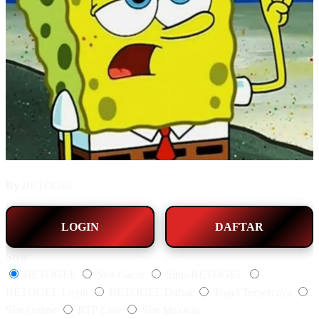
By
BETOGEL
LOGIN
DAFTAR
Style
BETOGEL
Slot Gacor
Situs BETOGEL
BETOGEL Login
BETOGEL Daftar
Togel Terpercaya
Slot Online
RTP Live
Slot Maxwin