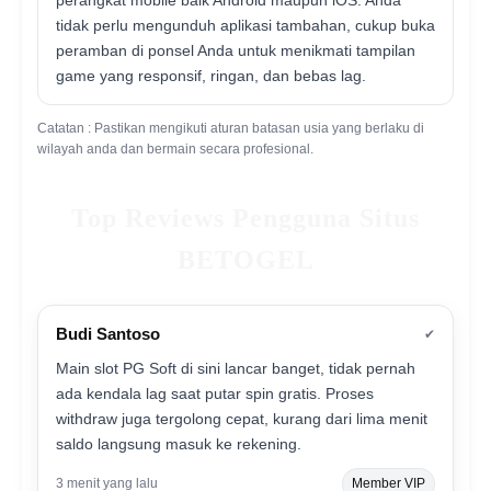
perangkat mobile baik Android maupun iOS. Anda
tidak perlu mengunduh aplikasi tambahan, cukup buka
peramban di ponsel Anda untuk menikmati tampilan
game yang responsif, ringan, dan bebas lag.
Catatan : Pastikan mengikuti aturan batasan usia yang berlaku di
wilayah anda dan bermain secara profesional.
Top Reviews Pengguna Situs
BETOGEL
Budi Santoso
✔
Main slot PG Soft di sini lancar banget, tidak pernah
ada kendala lag saat putar spin gratis. Proses
withdraw juga tergolong cepat, kurang dari lima menit
saldo langsung masuk ke rekening.
3 menit yang lalu
Member VIP