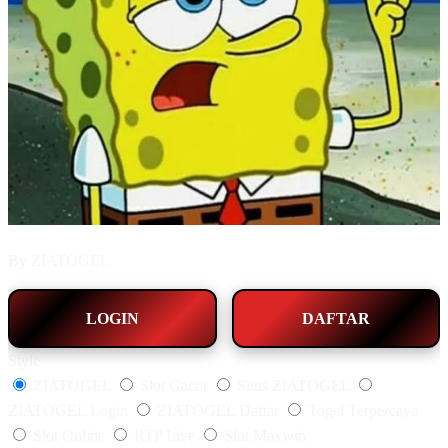
By
ZIATOGEL
LOGIN
DAFTAR
Style
ZIATOGEL
Slot Gacor
Situs ZIATOGEL
ZIATOGEL Login
ZIATOGEL Daftar
Togel Terpercaya
Slot Online
RTP Live
Slot Maxwin