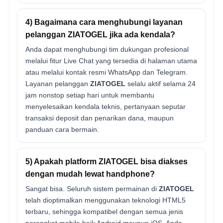
4) Bagaimana cara menghubungi layanan
pelanggan ZIATOGEL jika ada kendala?
Anda dapat menghubungi tim dukungan profesional
melalui fitur Live Chat yang tersedia di halaman utama
atau melalui kontak resmi WhatsApp dan Telegram.
Layanan pelanggan
ZIATOGEL
selalu aktif selama 24
jam nonstop setiap hari untuk membantu
menyelesaikan kendala teknis, pertanyaan seputar
transaksi deposit dan penarikan dana, maupun
panduan cara bermain.
5) Apakah platform ZIATOGEL bisa diakses
dengan mudah lewat handphone?
Sangat bisa. Seluruh sistem permainan di
ZIATOGEL
telah dioptimalkan menggunakan teknologi HTML5
terbaru, sehingga kompatibel dengan semua jenis