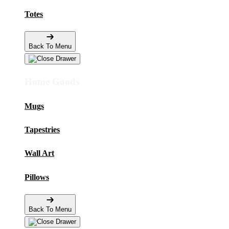
Totes
Back To Menu
Home Goods
Mugs
Tapestries
Wall Art
Pillows
Back To Menu