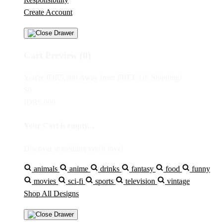
Create Account
Cart Preview (0)
You're
IDR5,000
Away from
FREE US Shipping!
$0
IDR5,000
Your Cart is empty...
Discover something you'll love!
animals
anime
drinks
fantasy
food
funny
movies
sci-fi
sports
television
vintage
Shop All Designs