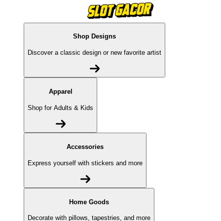
Shop Designs
Discover a classic design or new favorite artist
Apparel
Shop for Adults & Kids
Accessories
Express yourself with stickers and more
Home Goods
Decorate with pillows, tapestries, and more