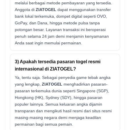
melalui berbagai metode pembayaran yang tersedia.
Anggota di
ZIATOGEL
dapat menggunakan transfer
bank lokal terkemuka, dompet digital seperti OVO,
GoPay, dan Dana, hingga metode pulsa tanpa
potongan besar. Layanan transaksi ini beroperasi
penuh selama 24 jam demi menjamin kenyamanan
Anda saat ingin memulai permainan.
3) Apakah tersedia pasaran togel resmi
internasional di ZIATOGEL?
Ya, tentu saja. Sebagai penyedia game tebak angka
yang lengkap,
ZIATOGEL
menghadirkan pasaran-
pasaran terkemuka dunia seperti Singapore (SGP),
Hongkong (HK), Sydney (SDY), hingga pasaran
populer lainnya. Semua keluaran angka dijamin
transparan dan mengikuti hasil resmi dari situs resmi
masing-masing negara demi menjaga keadilan
permainan bagi semua pemain.