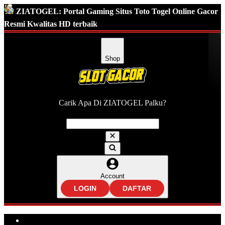
ZIATOGEL: Portal Gaming Situs Toto Togel Online Gacor
Resmi Kwalitas HD terbaik
Shop
Carik Apa Di ZIATOGEL Palku?
Account
LOGIN
DAFTAR
Explore Categories