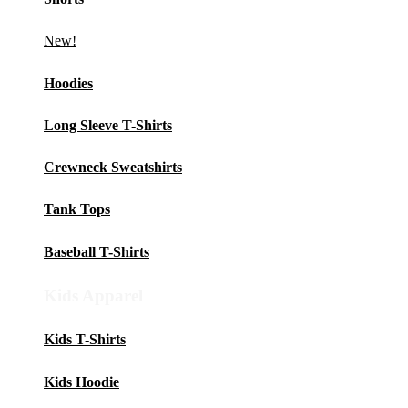
New!
Hoodies
Long Sleeve T-Shirts
Crewneck Sweatshirts
Tank Tops
Baseball T-Shirts
Kids Apparel
Kids T-Shirts
Kids Hoodie